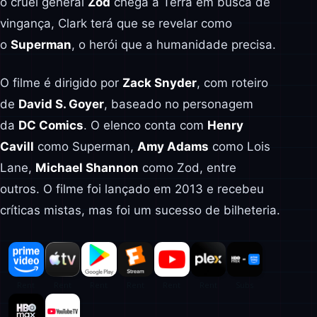
o cruel general
Zod
chega à Terra em busca de
vingança, Clark terá que se revelar como
o
Superman
, o herói que a humanidade precisa.
O filme é dirigido por
Zack Snyder
, com roteiro
de
David S. Goyer
, baseado no personagem
da
DC Comics
. O elenco conta com
Henry
Cavill
como Superman,
Amy Adams
como Lois
Lane,
Michael Shannon
como Zod, entre
outros. O filme foi lançado em 2013 e recebeu
críticas mistas, mas foi um sucesso de bilheteria.