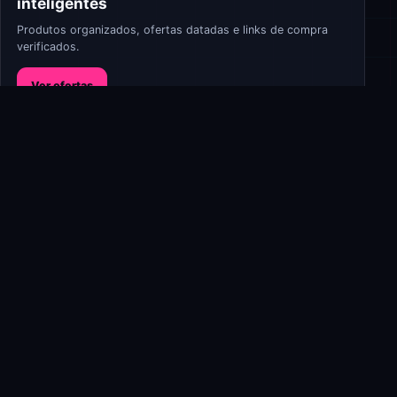
inteligentes
Produtos organizados, ofertas datadas e links de compra
verificados.
Ver ofertas
Continue explorando
CINEMA E TV
Crunchyroll disponível como
canal no app Apple TV
27 mar 2026