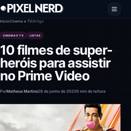
Pular para o conteúdo
Abrir men
Início
/
Cinema e TV
/
Artigo
CINEMA E TV
LISTAS
10 filmes de super-
heróis para assistir
no Prime Video
Por
Matheus Martins
28 de junho de 2023
6 min de leitura