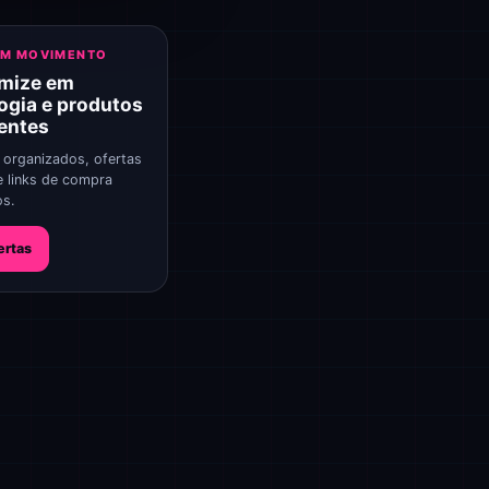
EM MOVIMENTO
mize em
ogia e produtos
gentes
 organizados, ofertas
e links de compra
os.
ertas