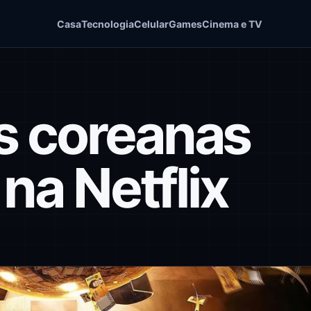
Casa
Tecnologia
Celular
Games
Cinema e TV
s coreanas
 na Netflix