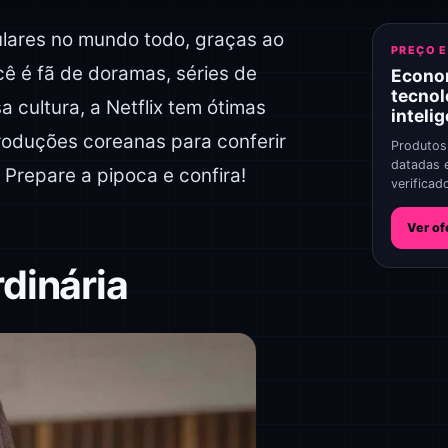
lares no mundo todo, graças ao
PREÇO 
ocê é fã de doramas, séries de
Econo
tecnol
 cultura, a Netflix tem ótimas
inteli
produções coreanas para conferir
Produtos
datadas 
. Prepare a pipoca e confira!
verificad
Ver of
dinária