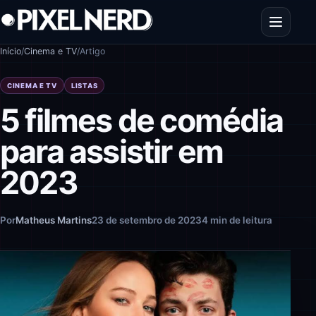
Pular para o conteúdo
Abrir men
Início
/
Cinema e TV
/
Artigo
CINEMA E TV
LISTAS
5 filmes de comédia
para assistir em
2023
Por
Matheus Martins
23 de setembro de 2023
4 min de leitura