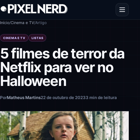
Pular para o conteúdo
Abrir men
Início
/
Cinema e TV
/
Artigo
CINEMA E TV
LISTAS
5 filmes de terror da
Netflix para ver no
Halloween
Por
Matheus Martins
22 de outubro de 2023
3 min de leitura