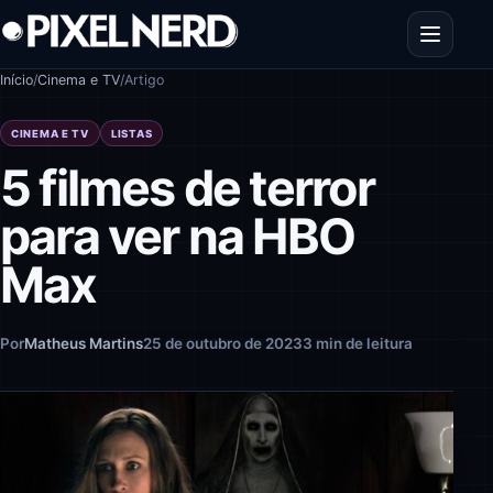
Pular para o conteúdo
Abrir men
Início
/
Cinema e TV
/
Artigo
CINEMA E TV
LISTAS
5 filmes de terror
para ver na HBO
Max
Por
Matheus Martins
25 de outubro de 2023
3 min de leitura