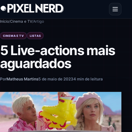
Pular para o conteúdo
Abrir men
Início
/
Cinema e TV
/
Artigo
CINEMA E TV
LISTAS
5 Live-actions mais
aguardados
Por
Matheus Martins
5 de maio de 2023
4 min de leitura