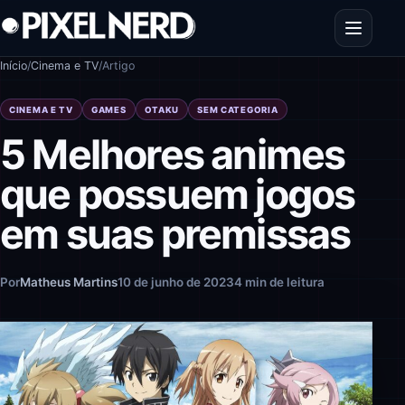
Pular para o conteúdo
Abrir men
Início
/
Cinema e TV
/
Artigo
CINEMA E TV
GAMES
OTAKU
SEM CATEGORIA
5 Melhores animes
que possuem jogos
em suas premissas
Por
Matheus Martins
10 de junho de 2023
4 min de leitura