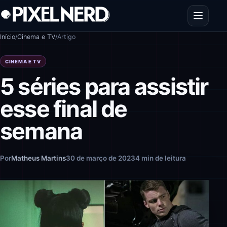
Pular para o conteúdo
Abrir men
Início
/
Cinema e TV
/
Artigo
CINEMA E TV
5 séries para assistir
esse final de
semana
Por
Matheus Martins
30 de março de 2023
4 min de leitura