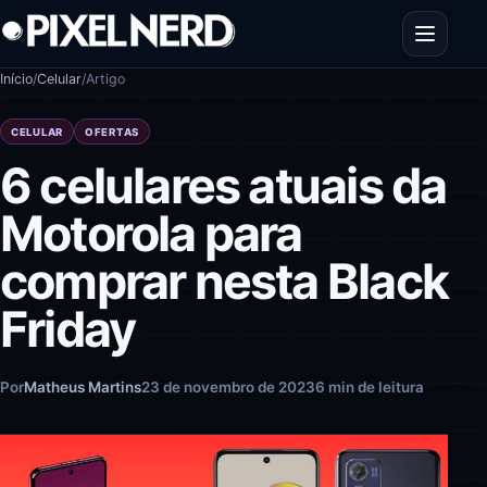
Pular para o conteúdo
Abrir men
Início
/
Celular
/
Artigo
CELULAR
OFERTAS
6 celulares atuais da
Motorola para
comprar nesta Black
Friday
Por
Matheus Martins
23 de novembro de 2023
6 min de leitura