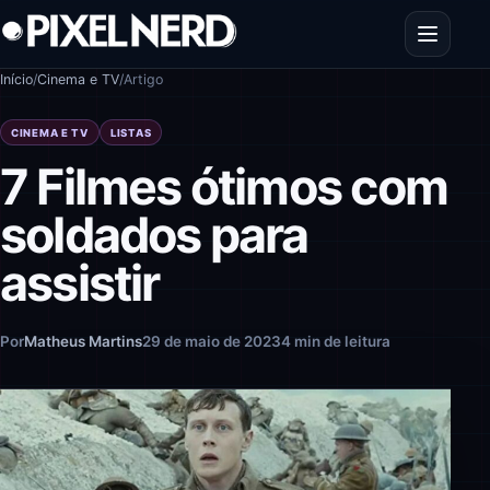
Pular para o conteúdo
Abrir men
Início
/
Cinema e TV
/
Artigo
CINEMA E TV
LISTAS
7 Filmes ótimos com
soldados para
assistir
Por
Matheus Martins
29 de maio de 2023
4 min de leitura