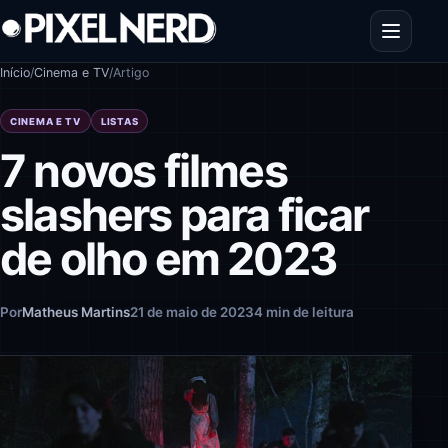
Pular para o conteúdo
Abrir men
Início
/
Cinema e TV
/
Artigo
CINEMA E TV
LISTAS
7 novos filmes
slashers para ficar
de olho em 2023
Por
Matheus Martins
21 de maio de 2023
4 min de leitura