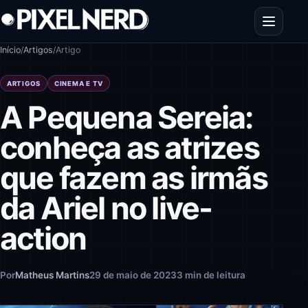
Pular para o conteúdo
Abrir men
Início
/
Artigos
/
Artigo
ARTIGOS
CINEMA E TV
A Pequena Sereia:
conheça as atrizes
que fazem as irmãs
da Ariel no live-
action
Por
Matheus Martins
29 de maio de 2023
3 min de leitura