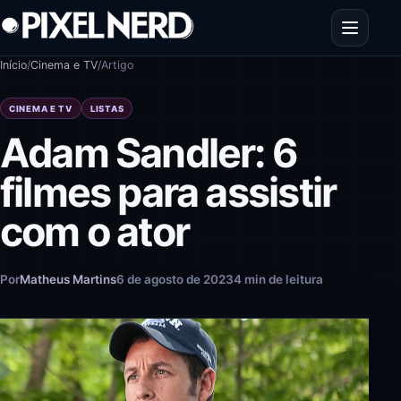
Pular para o conteúdo
Abrir men
Início
/
Cinema e TV
/
Artigo
CINEMA E TV
LISTAS
Adam Sandler: 6
filmes para assistir
com o ator
Por
Matheus Martins
6 de agosto de 2023
4 min de leitura