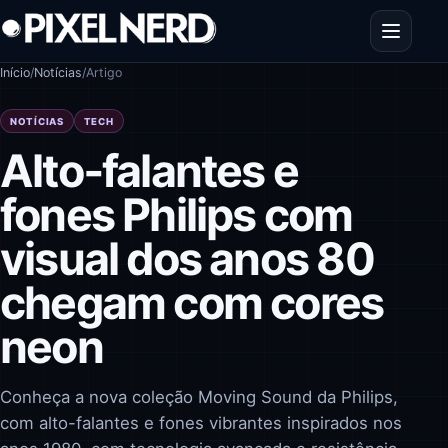
Pular para o conteúdo
Abrir men
Início
/
Notícias
/
Artigo
NOTÍCIAS
TECH
Alto‑falantes e
fones Philips com
visual dos anos 80
chegam com cores
neon
Conheça a nova coleção Moving Sound da Philips,
com alto-falantes e fones vibrantes inspirados nos