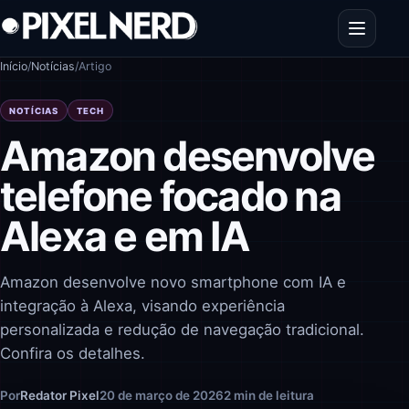
Pular para o conteúdo
Abrir men
Início
/
Notícias
/
Artigo
NOTÍCIAS
TECH
Amazon desenvolve
telefone focado na
Alexa e em IA
Amazon desenvolve novo smartphone com IA e
integração à Alexa, visando experiência
personalizada e redução de navegação tradicional.
Confira os detalhes.
Por
Redator Pixel
20 de março de 2026
2 min de leitura