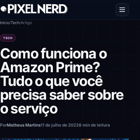
Pular para o conteúdo
Abrir men
Início
/
Tech
/
Artigo
TECH
Como funciona o
Amazon Prime?
Tudo o que você
precisa saber sobre
o serviço
Por
Matheus Martins
11 de julho de 2023
8 min de leitura