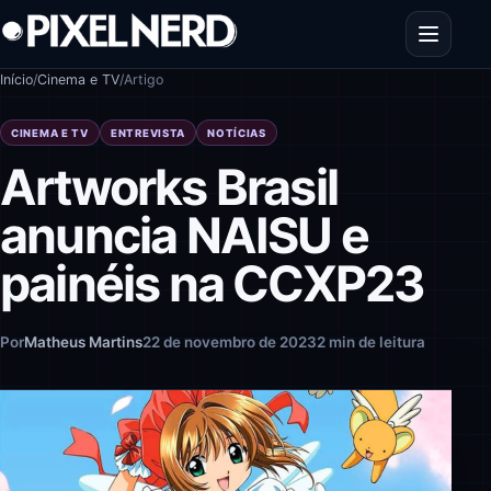
Pular para o conteúdo
Abrir men
Início
/
Cinema e TV
/
Artigo
CINEMA E TV
ENTREVISTA
NOTÍCIAS
Artworks Brasil
anuncia NAISU e
painéis na CCXP23
Por
Matheus Martins
22 de novembro de 2023
2 min de leitura