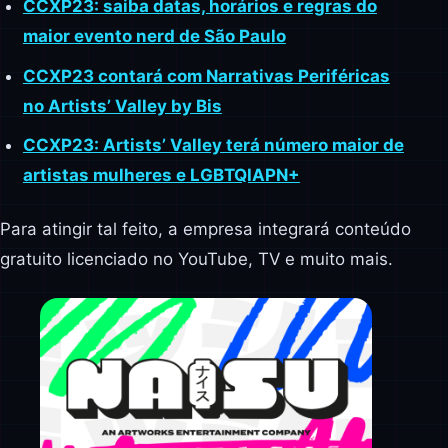
CCXP23: saiba datas, horários e regras do
maior evento nerd de São Paulo
CCXP23 contará com Narrativas Periféricas
no Artists’ Valley by Bis
CCXP23: Artists’ Valley terá número maior de
artistas mulheres e LGBTQIAPN+
Para atingir tal feito, a empresa integrará conteúdo
gratuito licenciado no YouTube, TV e muito mais.