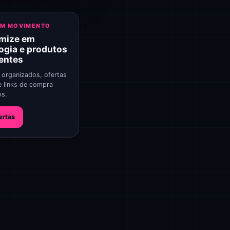
EM MOVIMENTO
mize em
ogia e produtos
gentes
 organizados, ofertas
e links de compra
os.
ertas