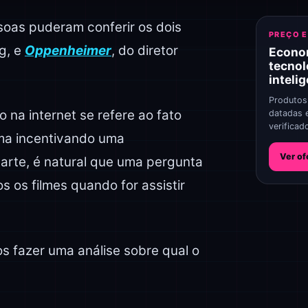
soas puderam conferir os dois
PREÇO 
g, e
Oppenheimer
, do diretor
Econo
tecnol
inteli
Produtos
na internet se refere ao fato
datadas 
verificad
ma incentivando uma
Ver of
arte, é natural que uma pergunta
 os filmes quando for assistir
s fazer uma análise sobre qual o