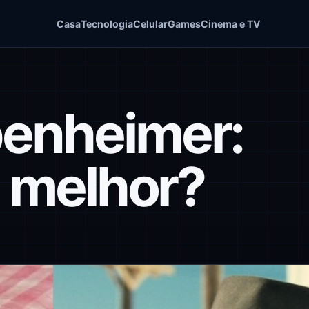
Casa
Tecnologia
Celular
Games
Cinema e TV
penheimer:
o melhor?