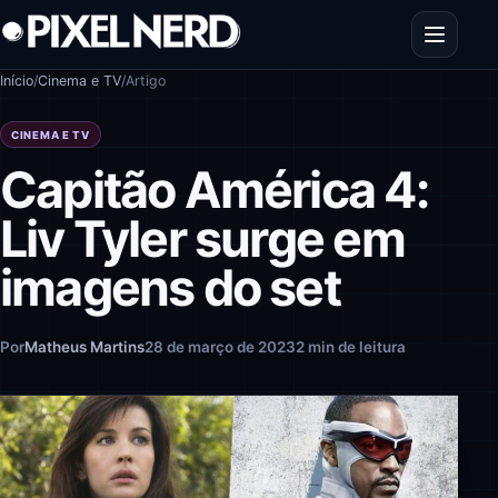
Pular para o conteúdo
Abrir men
Início
/
Cinema e TV
/
Artigo
CINEMA E TV
Capitão América 4:
Liv Tyler surge em
imagens do set
Por
Matheus Martins
28 de março de 2023
2 min de leitura