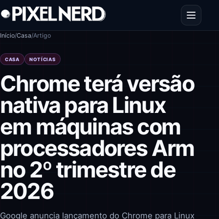
Pular para o conteúdo
Abrir men
Início
/
Casa
/
Artigo
CASA
NOTÍCIAS
Chrome terá versão
nativa para Linux
em máquinas com
processadores Arm
no 2º trimestre de
2026
Google anuncia lançamento do Chrome para Linux