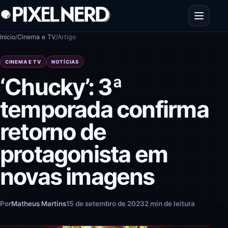
Pular para o conteúdo
Abrir men
Início
/
Cinema e TV
/
Artigo
CINEMA E TV
NOTÍCIAS
‘Chucky’: 3ª
temporada confirma
retorno de
protagonista em
novas imagens
Por
Matheus Martins
15 de setembro de 2023
2 min de leitura