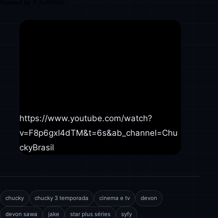
Powered by
https://www.youtube.com/watch?
v=F8p6gxI4dTM&t=6s&ab_channel=Chu
ckyBrasil
chucky
chucky 3 temporada
cinema e tv
devon
devon sawa
jake
star plus séries
syfy