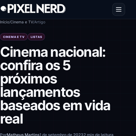
Pular para o conteúdo
Abrir men
Início
/
Cinema e TV
/
Artigo
CINEMA E TV
LISTAS
Cinema nacional:
confira os 5
próximos
lançamentos
baseados em vida
real
Por
Matheus Martins
1 de setembro de 2023
2 min de leitura