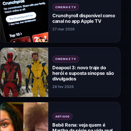
CINEMA E TV
Crunchyroll disponível como
canal no app Apple TV
27 mar 2026
CINEMA E TV
Deapool 3: novo traje do
herói e suposta sinopse são
divulgados
28 fev 2026
ARTIGOS
Bebê Rena: veja quem é
Martha da série na vida real