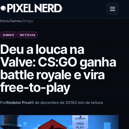
Pular para o conteúdo
Abrir men
Início
/
Games
/
Artigo
GAMES
NOTÍCIAS
Deu a louca na
Valve: CS:GO ganha
battle royale e vira
free-to-play
Por
Redator Pixel
6 de dezembro de 2018
2 min de leitura