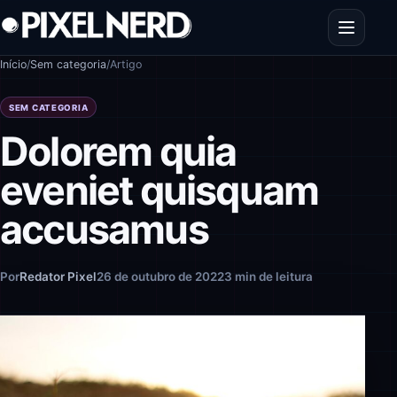
Pular para o conteúdo
Abrir men
Início
/
Sem categoria
/
Artigo
SEM CATEGORIA
Dolorem quia
eveniet quisquam
accusamus
Por
Redator Pixel
26 de outubro de 2022
3 min de leitura