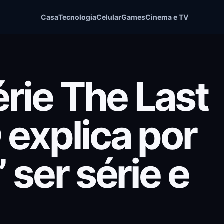
Casa
Tecnologia
Celular
Games
Cinema e TV
érie The Last
 explica por
 ser série e