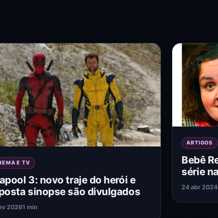
ARTIGOS
Bebê Re
NEMA E TV
série na
apool 3: novo traje do herói e
24 abr 2024
posta sinopse são divulgados
ev 2026
1 min