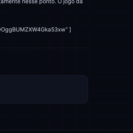
tamente nesse ponto. O jogo da
o40OggBUMZXW4Gka53xw” ]