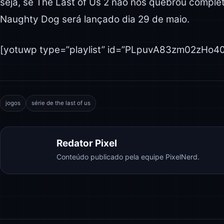
seja, se The Last of Us 2 não nos quebrou comple
Naughty Dog será lançado dia 29 de maio.
[yotuwp type=”playlist” id=”PLpuvA83zm02zH
jogos
série de the last of us
Redator Pixel
Conteúdo publicado pela equipe PixelNerd.