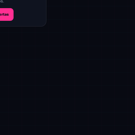
os.
ertas