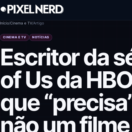
Pular para o conteúdo
Início
/
Cinema e TV
/
Artigo
CINEMA E TV
NOTÍCIAS
Escritor da s
of Us da HBO
que “precisa”
não um filme