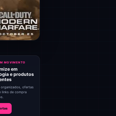
EM MOVIMENTO
mize em
ogia e produtos
gentes
 organizados, ofertas
e links de compra
os.
ertas