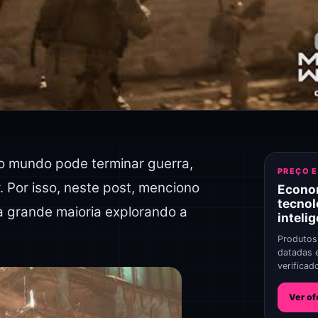
 o mundo pode terminar guerra,
PREÇO 
. Por isso, neste post, menciono
Econo
tecnol
a grande maioria explorando a
inteli
Produtos
datadas 
verificad
Ver of