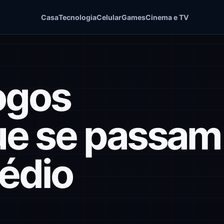
Casa
Tecnologia
Celular
Games
Cinema e TV
jogos
e se passam
édio