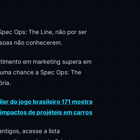
pec Ops: The Line, não por ser
ssoas não conhecerem.
vestimento em marketing supera em
dê uma chance a Spec Ops: The
ria.
iler do jogo brasileiro 171 mostra
 impactos de projéteis em carros
antigos, acesse a lista