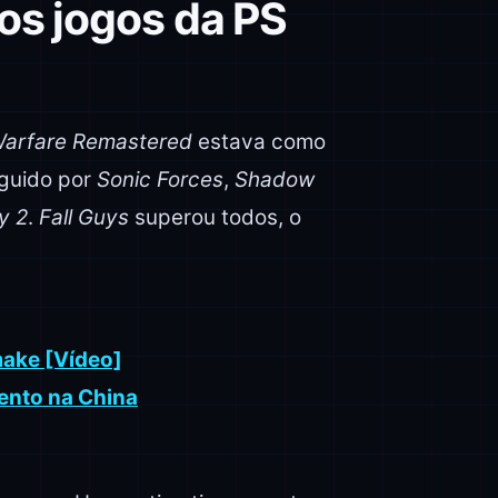
os jogos da PS
 Warfare Remastered
estava como
eguido por
Sonic Forces
,
Shadow
y 2
.
Fall Guys
superou todos, o
make [Vídeo]
ento na China