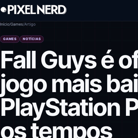
Pular para o conteúdo
Início
/
Games
/
Artigo
GAMES
NOTÍCIAS
Fall Guys é o
jogo mais ba
PlayStation 
os tempos