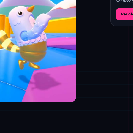
verificad
Ver of