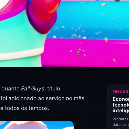
s quanto
Fall Guys
, título
PREÇO 
 foi adicionado ao serviço no mês
Econo
tecnol
de todos os tempos.
inteli
Produtos
datadas 