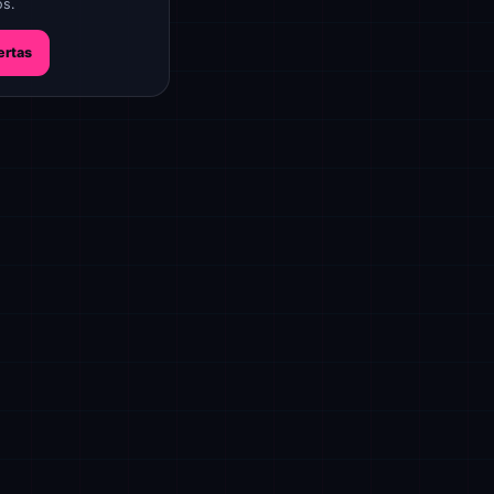
os.
ertas