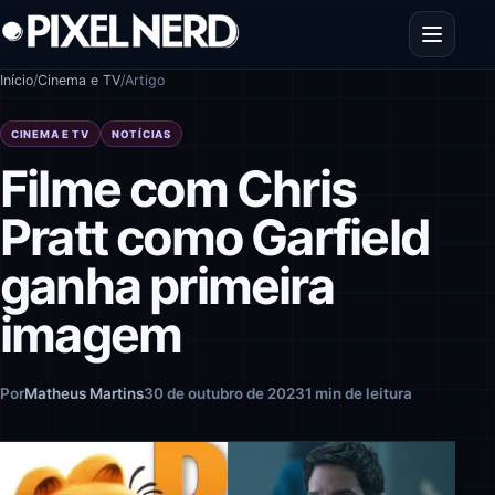
Pular para o conteúdo
Abrir men
Início
/
Cinema e TV
/
Artigo
CINEMA E TV
NOTÍCIAS
Filme com Chris
Pratt como Garfield
ganha primeira
imagem
Por
Matheus Martins
30 de outubro de 2023
1 min de leitura