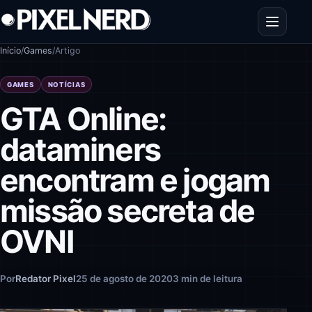
Pular para o conteúdo
Abrir men
Início
/
Games
/
Artigo
GAMES
NOTÍCIAS
GTA Online:
dataminers
encontram e jogam
missão secreta de
OVNI
Por
Redator Pixel
25 de agosto de 2020
3 min de leitura