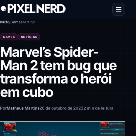
Pular para o conteúdo
Abrir men
Início
/
Games
/
Artigo
GAMES
NOTÍCIAS
Marvel’s Spider-
Man 2 tem bug que
transforma o herói
em cubo
Por
Matheus Martins
26 de outubro de 2023
2 min de leitura