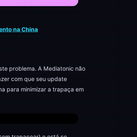
ento na China
este problema. A Mediatonic não
azer com que seu update
ha para minimizar a trapaça em
sem trapacear) e está se