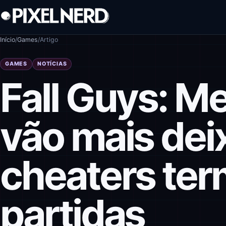
Pular para o conteúdo
Início
/
Games
/
Artigo
GAMES
NOTÍCIAS
Fall Guys: M
vão mais dei
cheaters te
partidas