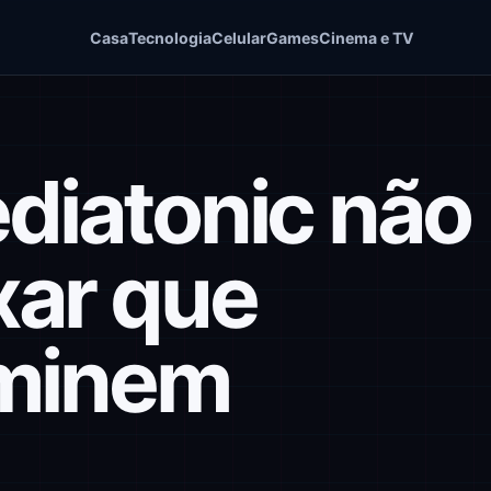
Casa
Tecnologia
Celular
Games
Cinema e TV
ediatonic não
xar que
rminem