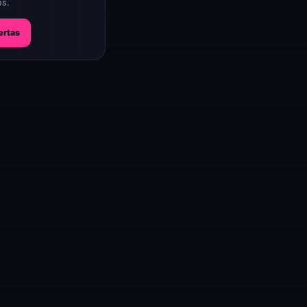
os.
ertas