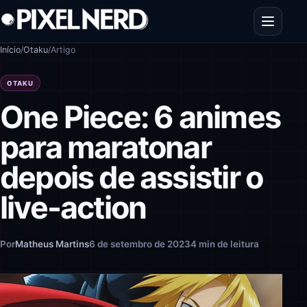
Pular para o conteúdo
Abrir men
Início
/
Otaku
/
Artigo
OTAKU
One Piece: 6 animes
para maratonar
depois de assistir o
live-action
Por
Matheus Martins
6 de setembro de 2023
4 min de leitura