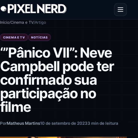
Pular para o conteúdo
Abrir men
Início
/
Cinema e TV
/
Artigo
CINEMA E TV
NOTÍCIAS
‘”Pânico VII”: Neve
Campbell pode ter
confirmado sua
participação no
filme
Por
Matheus Martins
10 de setembro de 2023
3 min de leitura