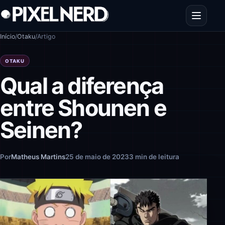
Pular para o conteúdo
Abrir men
Início
/
Otaku
/
Artigo
OTAKU
Qual a diferença
entre Shounen e
Seinen?
Por
Matheus Martins
25 de maio de 2023
3 min de leitura