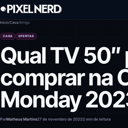
Pular para o conteúdo
Início
/
Casa
/
Artigo
CASA
OFERTAS
Qual TV 50″
comprar na 
Monday 202
Por
Matheus Martins
27 de novembro de 2023
2 min de leitura