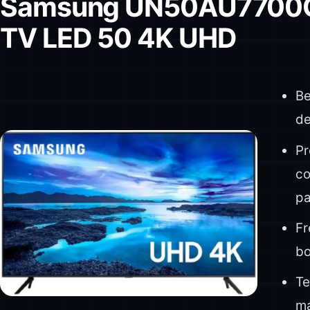
Samsung UN50AU7700G
TV LED 50 4K UHD
Be
d
Pr
co
pa
Fr
bo
Te
ma