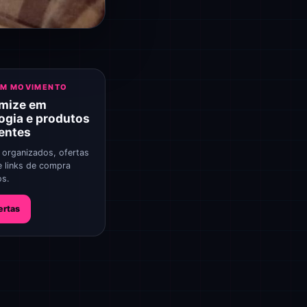
EM MOVIMENTO
mize em
ogia e produtos
gentes
 organizados, ofertas
e links de compra
os.
ertas