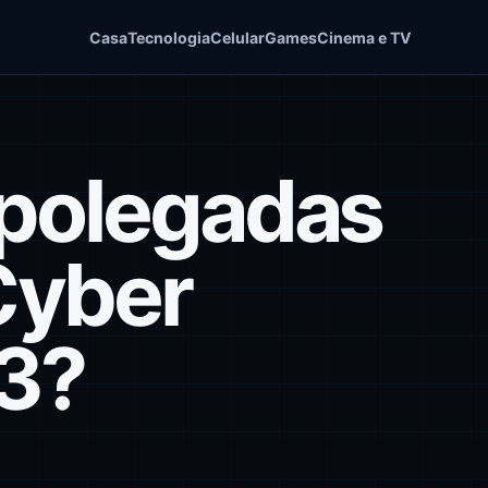
Casa
Tecnologia
Celular
Games
Cinema e TV
 polegadas
Cyber
3?