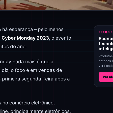
a há esperança – pelo menos
PREÇO 
a
Cyber Monday 2023
, o evento
Econo
tecnol
tos do ano.
inteli
Produtos
onday nada mais é que a
datadas 
verificad
 diz, o foco é em vendas de
Ver of
a primeira segunda-feira após a
s no comércio eletrônico,
ne, principalmente eletrônicos.