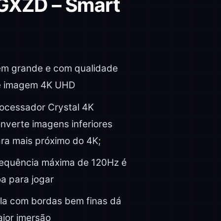
XZD – Smart
m grande e com qualidade
e imagem 4K UHD
ocessador Crystal 4K
nverte imagens inferiores
ra mais próximo do 4K;
equência máxima de 120Hz é
a para jogar
la com bordas bem finas dá
ior imersão