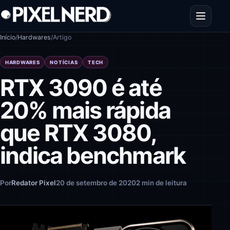
Pular para o conteúdo
Abrir men
Início
/
Hardwares
/
Artigo
HARDWARES
NOTÍCIAS
TECH
RTX 3090 é até
20% mais rápida
que RTX 3080,
indica benchmark
Por
Redator Pixel
20 de setembro de 2020
2 min de leitura