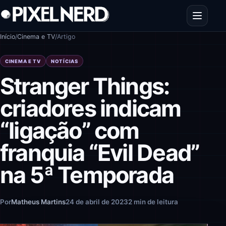
Pular para o conteúdo
Abrir men
Início
/
Cinema e TV
/
Artigo
CINEMA E TV
NOTÍCIAS
Stranger Things:
criadores indicam
“ligação” com
franquia “Evil Dead”
na 5ª Temporada
Por
Matheus Martins
24 de abril de 2023
2 min de leitura