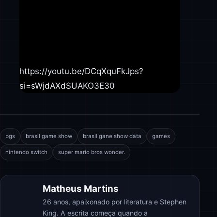
https://youtu.be/DCqXquFkJps?
si=sWjdAXdSUAKO3E30
bgs
brasil game show
brasil gane show data
games
nintendo switch
super mario bros wonder.
Matheus Martins
26 anos, apaixonado por literatura e Stephen
King. A escrita começa quando a