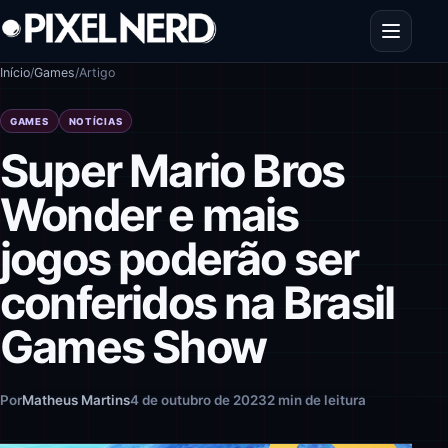
Pular para o conteúdo
Abrir men
Início
/
Games
/
Artigo
GAMES
NOTÍCIAS
Super Mario Bros
Wonder e mais
jogos poderão ser
conferidos na Brasil
Games Show
Por
Matheus Martins
4 de outubro de 2023
2 min de leitura