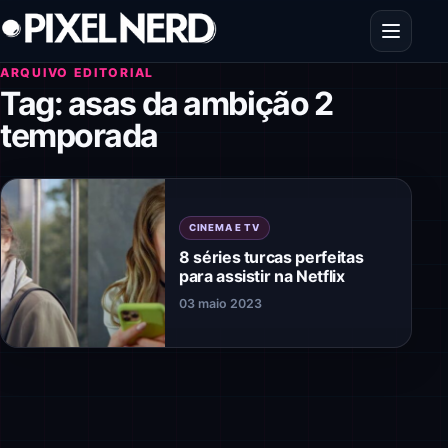
Pular para o conteúdo
Abrir men
ARQUIVO EDITORIAL
Tag:
asas da ambição 2
temporada
CINEMA E TV
8 séries turcas perfeitas
para assistir na Netflix
03 maio 2023