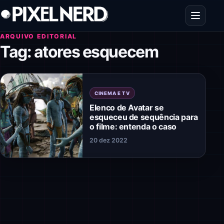
Pular para o conteúdo
Abrir men
ARQUIVO EDITORIAL
Tag:
atores esquecem
CINEMA E TV
Elenco de Avatar se
esqueceu de sequência para
o filme: entenda o caso
20 dez 2022