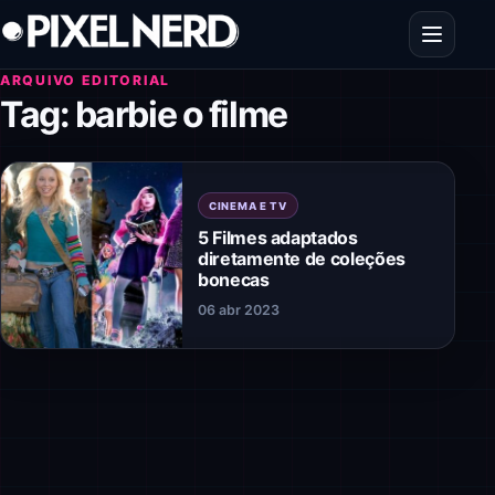
Pular para o conteúdo
Abrir men
ARQUIVO EDITORIAL
Tag:
barbie o filme
CINEMA E TV
5 Filmes adaptados
diretamente de coleções
bonecas
06 abr 2023