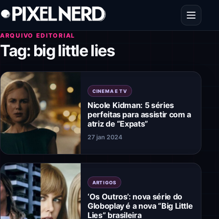
Pular para o conteúdo
Abrir men
ARQUIVO EDITORIAL
Tag:
big little lies
CINEMA E TV
Nicole Kidman: 5 séries
perfeitas para assistir com a
atriz de “Expats”
27 jan 2024
ARTIGOS
‘Os Outros’: nova série do
Globoplay é a nova “Big Little
Lies” brasileira