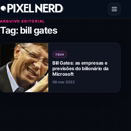
Pular para o conteúdo
Abrir men
ARQUIVO EDITORIAL
Tag:
bill gates
TECH
Bill Gates: as empresas e
previsões do bilionário da
Microsoft
08 mar 2022