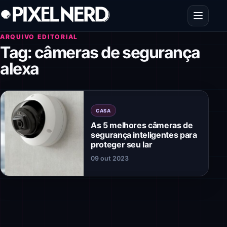
Pular para o conteúdo
Abrir men
ARQUIVO EDITORIAL
Tag:
câmeras de segurança
alexa
CASA
As 5 melhores câmeras de
segurança inteligentes para
proteger seu lar
09 out 2023