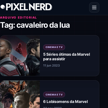
Pular para o conteúdo
Abrir men
ARQUIVO EDITORIAL
Tag:
cavaleiro da lua
CINEMA E TV
5 Séries ótimas da Marvel
para assistir
11 jun 2023
CINEMA E TV
6 Lobisomens da Marvel