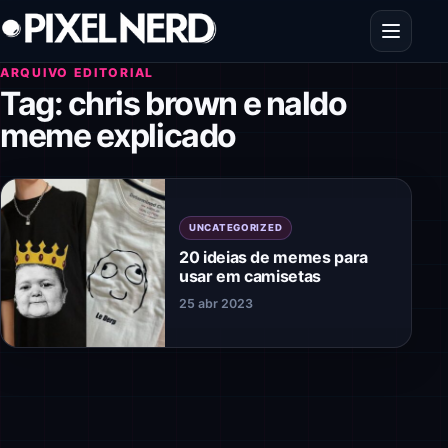
Pular para o conteúdo
Abrir men
ARQUIVO EDITORIAL
Tag:
chris brown e naldo
meme explicado
UNCATEGORIZED
20 ideias de memes para
usar em camisetas
25 abr 2023