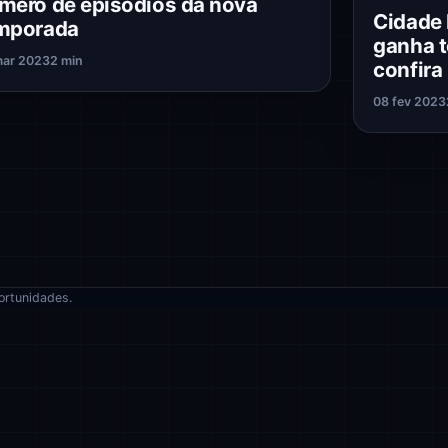
mero de episódios da nova
Cidade 
mporada
ganha t
mar 2023
2 min
confira
08 fev 2023
ortunidades.