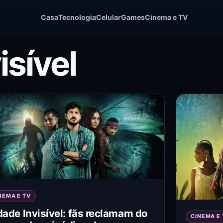
Casa
Tecnologia
Celular
Games
Cinema e TV
isível
NEMA E TV
dade Invisível: fãs reclamam do
CINEMA E 