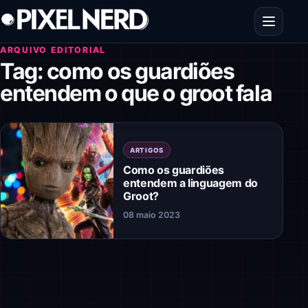
Pular para o conteúdo
Abrir men
ARQUIVO EDITORIAL
Tag:
como os guardiões
entendem o que o groot fala
ARTIGOS
Como os guardiões
entendem a linguagem do
Groot?
08 maio 2023