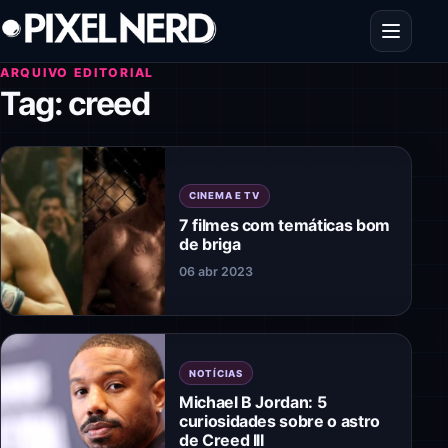
Pular para o conteúdo
Abrir men
ARQUIVO EDITORIAL
Tag:
creed
CINEMA E TV
7 filmes com temáticas bom
de briga
06 abr 2023
NOTÍCIAS
Michael B Jordan: 5
curiosidades sobre o astro
de Creed III