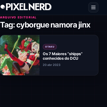
Pular para o conteúdo
Abrir men
ARQUIVO EDITORIAL
Tag:
cyborgue namora jinx
OTAKU
Os 7 Maiores “shipps”
conhecidos do DCU
20 abr 2023